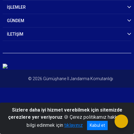
İŞLEMLER
GÜNDEM
İLETİŞİM
© 2026 Gümüşhane İl Jandarma Komutanlığı
Sizlere daha iyi hizmet verebilmek için sitemizde
çerezlere yer veriyoruz
🍪 Çerez politikamız hakkında
bilgi edinmek için
tıklayınız
Kabul et